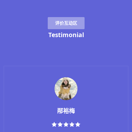
评价互动区
Testimonial
邴裕梅