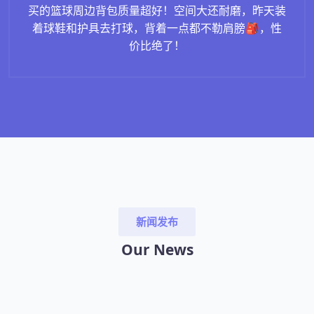
买的篮球周边背包质量超好！空间大还耐磨，昨天装
着球鞋和护具去打球，背着一点都不勒肩膀🎒，性
价比绝了！
新闻发布
Our News