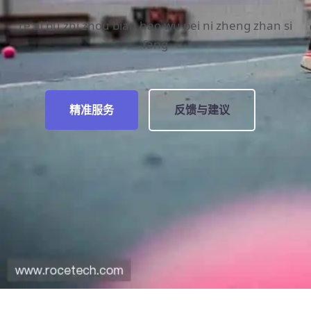
re ai bu zhi zhou bian hao wu pei ni zheng zhan si
fang
精准服务
反馈与建议