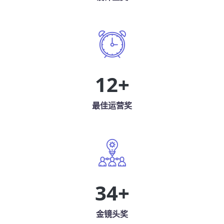
12
+
最佳运营奖
34
+
金镜头奖