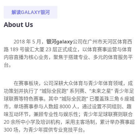
解读
GALAXY银河
About Us
2018 年 5 月，
银河galaxy
公司在广州市天河区体育西
路 189 号骏汇大厦 23 层正式成立，以体育赛事运营与体育
内容直播为核心业务，聚焦于搭建专业、多元的体育服务平
台。
在赛事板块，公司深耕大众体育与青少年体育领域，成
功策划并执行了 “城际全民跑” 系列赛、“未来之星” 青少年足
球联赛等特色赛事。其中 “城际全民跑” 已覆盖珠三角 6 座城
市，单场赛事参与人数超 8000 人，通过设置不同组别、趣
味互动环节，兼顾专业性与娱乐性；青少年足球联赛则联合
20 余所中小学及培训机构，采用主客场制，累计举办赛事超
300 场，为青少年提供专业竞技平台。