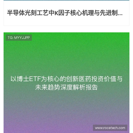
半导体光刻工艺中K因子核心机理与先进制程
演进解析技术应用解析