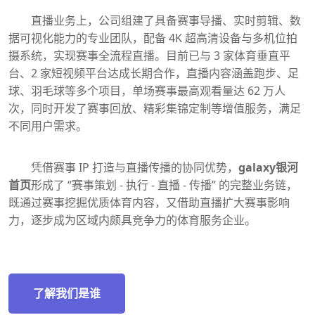
直播业务上，公司组建了具备赛事导播、实时剪辑、数
据可视化能力的专业团队，配备 4K 超高清设备与多机位拍
摄系统，实现赛事全流程直播。目前已与 3 家体育垂直平
台、2 家短视频平台达成长期合作，直播内容涵盖跑步、足
球、羽毛球等多个项目，单场赛事最高观看量达 62 万人
次，同时开发了赛事回放、精彩集锦定制等增值服务，满足
不同用户需求。
凭借赛事 IP 打造与直播传播的协同优势，
galaxy银河
首页
形成了 “赛事策划 - 执行 - 直播 - 传播” 的完整业务链，
既通过赛事挖掘优质体育内容，又借助直播扩大赛事影响
力，逐步成为区域内颇具竞争力的体育服务企业。
了解我们是谁