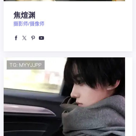
焦煊渊
摄影师/摄像师