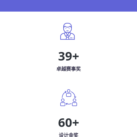
39
+
卓越赛事奖
60
+
设计金奖