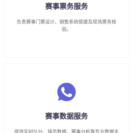
赛事票务服务
负责赛事门票设计、销售系统搭建及现场票务核
验。
赛事数据服务
提供实时比分、球员数据、赛事分析等专业数据支