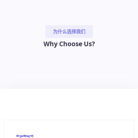
为什么选择我们
Why Choose Us?