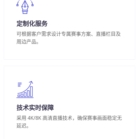
定制化服务
可根据客户需求设计专属赛事方案、直播栏目及
周边产品。
技术实时保障
采用 4K/8K 高清直播技术，确保赛事画面稳定无
延迟。