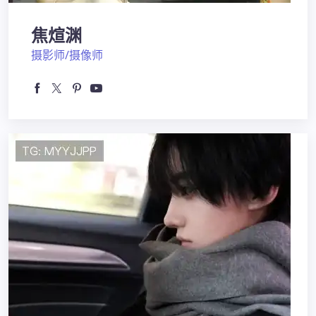
焦煊渊
摄影师/摄像师