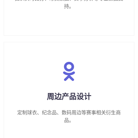
持。
周边产品设计
定制球衣、纪念品、数码周边等赛事相关衍生商
品。