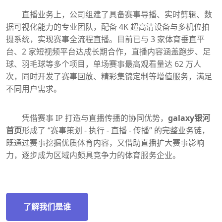
直播业务上，公司组建了具备赛事导播、实时剪辑、数
据可视化能力的专业团队，配备 4K 超高清设备与多机位拍
摄系统，实现赛事全流程直播。目前已与 3 家体育垂直平
台、2 家短视频平台达成长期合作，直播内容涵盖跑步、足
球、羽毛球等多个项目，单场赛事最高观看量达 62 万人
次，同时开发了赛事回放、精彩集锦定制等增值服务，满足
不同用户需求。
凭借赛事 IP 打造与直播传播的协同优势，
galaxy银河
首页
形成了 “赛事策划 - 执行 - 直播 - 传播” 的完整业务链，
既通过赛事挖掘优质体育内容，又借助直播扩大赛事影响
力，逐步成为区域内颇具竞争力的体育服务企业。
了解我们是谁