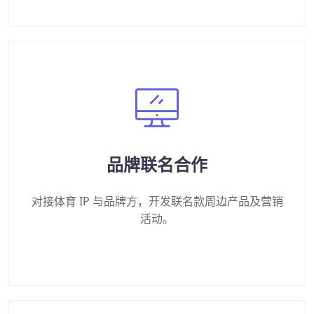
品牌联名合作
对接体育 IP 与品牌方，开发联名款周边产品及营销
活动。