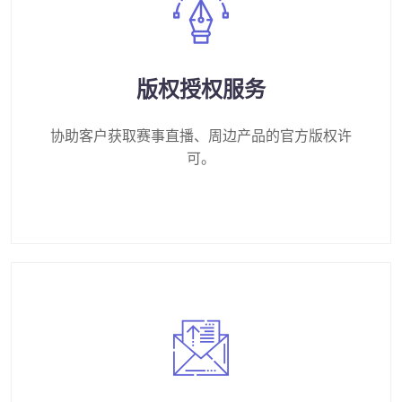
版权授权服务
协助客户获取赛事直播、周边产品的官方版权许
可。