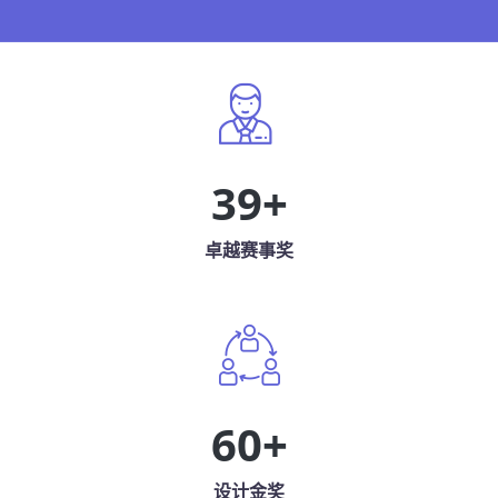
39
+
卓越赛事奖
60
+
设计金奖