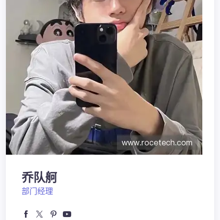
乔队舸
部门经理