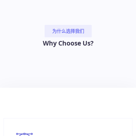
为什么选择我们
Why Choose Us?