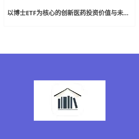
以博士ETF为核心的创新医药投资价值与未来
趋势深度解析报告