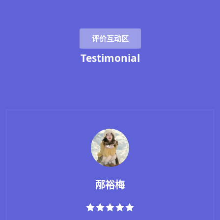
评价互动区
Testimonial
邴裕梅