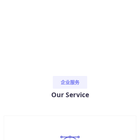
企业服务
Our Service