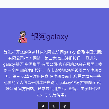
首先,打开您的浏览器输入网址,访问galaxy·银河(中国集团)
有限公司-官方网站。第二步:点击注册按钮 一旦进入
galaxy·银河(中国集团)有限公司-官方网站,您会在页面上找
到一个醒目的注册按钮。点击该按钮,您将被引导至注册页
面。第三步:填写注册信息 在注册页面上,您需要填写一些
必要的个人信息来创建账户访问 galaxy·银河(中国集团)有
限公司-官方网站。通常包括用户名、密码、电子邮件地
址、手机号码等。