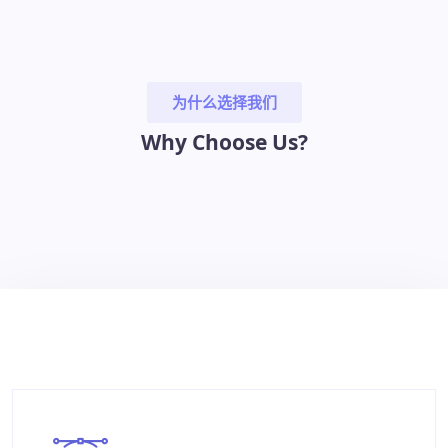
为什么选择我们
Why Choose Us?