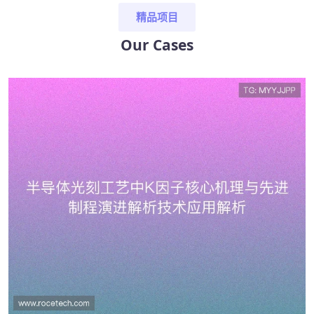
精品项目
Our Cases