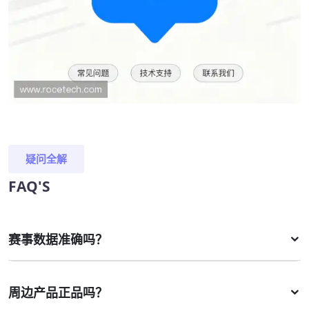
疑问全解
FAQ'S
赛事数据准确吗？
周边产品正品吗？