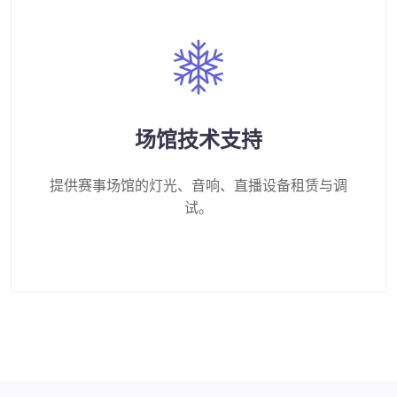
场馆技术支持
提供赛事场馆的灯光、音响、直播设备租赁与调
试。