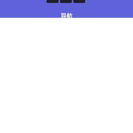
导航
解读
GALAXY银河
精品项目
新闻发布
企业服务
沟通
银河首页
联系方式
天津市和平区南营门街卫津路127号财富大厦A座12层