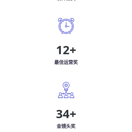
12
+
最佳运营奖
34
+
金镜头奖