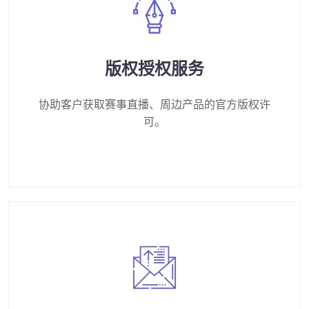
版权授权服务
协助客户获取赛事直播、周边产品的官方版权许
可。