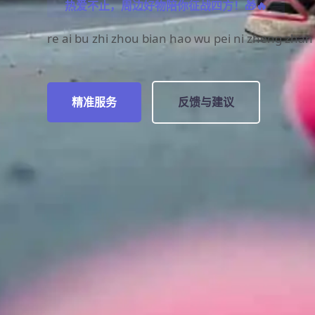
热爱不止，周边好物陪你征战四方！🎁🔥
re ai bu zhi zhou bian hao wu pei ni zheng zhan 
精准服务
反馈与建议