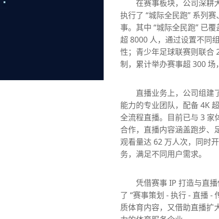
在赛事板块，公司深耕
执行了 “城际全民跑” 系列
事。其中 “城际全民跑” 已
超 8000 人，通过设置不
性；青少年足球联赛则联合 
制，累计举办赛事超 300
直播业务上，公司组建
能力的专业团队，配备 4K
全流程直播。目前已与 3 
合作，直播内容涵盖跑步、
观看量达 62 万人次，同
务，满足不同用户需求。
凭借赛事 IP 打造与直
了 “赛事策划 - 执行 - 直
质体育内容，又借助直播扩