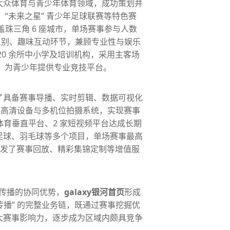
大众体育与青少年体育领域，成功策划并
赛、“未来之星” 青少年足球联赛等特色赛
覆盖珠三角 6 座城市，单场赛事参与人数
同组别、趣味互动环节，兼顾专业性与娱乐
20 余所中小学及培训机构，采用主客场
 场，为青少年提供专业竞技平台。
了具备赛事导播、实时剪辑、数据可视化
 超高清设备与多机位拍摄系统，实现赛事
家体育垂直平台、2 家短视频平台达成长期
足球、羽毛球等多个项目，单场赛事最高
时开发了赛事回放、精彩集锦定制等增值服
播传播的协同优势，
galaxy银河首页
形成
播 - 传播” 的完整业务链，既通过赛事挖掘优
大赛事影响力，逐步成为区域内颇具竞争