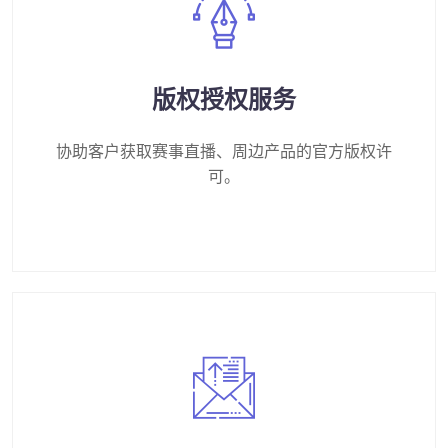
版权授权服务
协助客户获取赛事直播、周边产品的官方版权许
可。