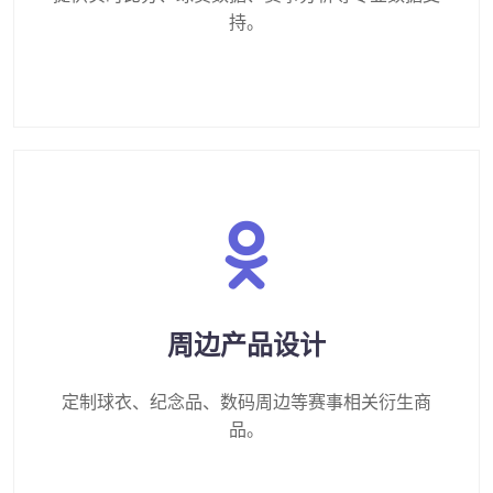
持。
周边产品设计
定制球衣、纪念品、数码周边等赛事相关衍生商
品。