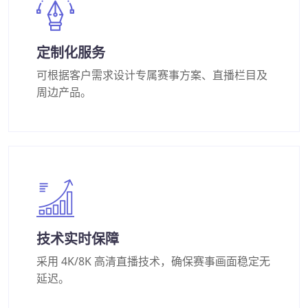
定制化服务
可根据客户需求设计专属赛事方案、直播栏目及
周边产品。
技术实时保障
采用 4K/8K 高清直播技术，确保赛事画面稳定无
延迟。