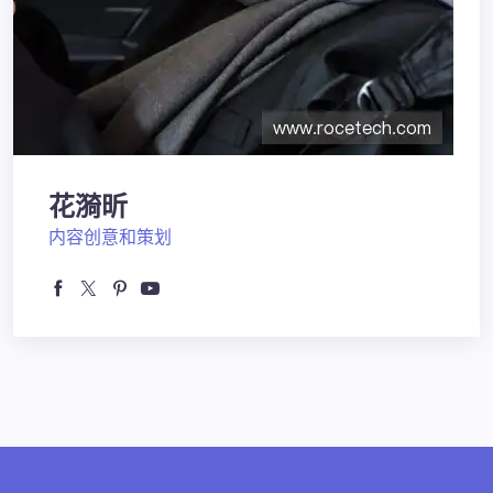
花漪昕
内容创意和策划