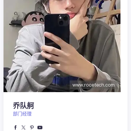
乔队舸
部门经理