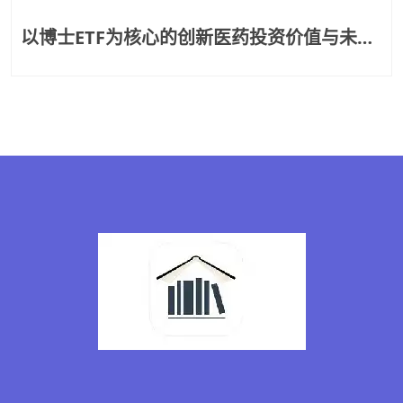
以博士ETF为核心的创新医药投资价值与未来
趋势深度解析报告