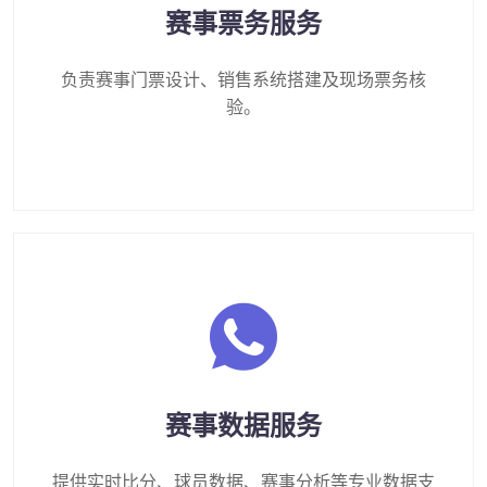
赛事票务服务
负责赛事门票设计、销售系统搭建及现场票务核
验。
赛事数据服务
提供实时比分、球员数据、赛事分析等专业数据支