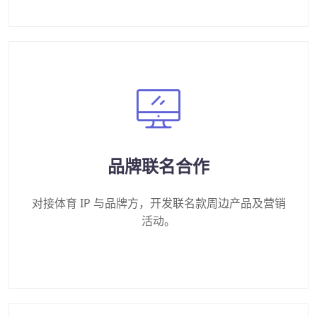
品牌联名合作
对接体育 IP 与品牌方，开发联名款周边产品及营销
活动。