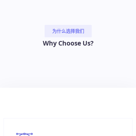
为什么选择我们
Why Choose Us?