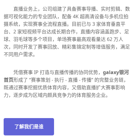
直播业务上，公司组建了具备赛事导播、实时剪辑、数
据可视化能力的专业团队，配备 4K 超高清设备与多机位拍
摄系统，实现赛事全流程直播。目前已与 3 家体育垂直平
台、2 家短视频平台达成长期合作，直播内容涵盖跑步、足
球、羽毛球等多个项目，单场赛事最高观看量达 62 万人
次，同时开发了赛事回放、精彩集锦定制等增值服务，满足
不同用户需求。
凭借赛事 IP 打造与直播传播的协同优势，
galaxy银河
首页
形成了 “赛事策划 - 执行 - 直播 - 传播” 的完整业务链，
既通过赛事挖掘优质体育内容，又借助直播扩大赛事影响
力，逐步成为区域内颇具竞争力的体育服务企业。
了解我们是谁