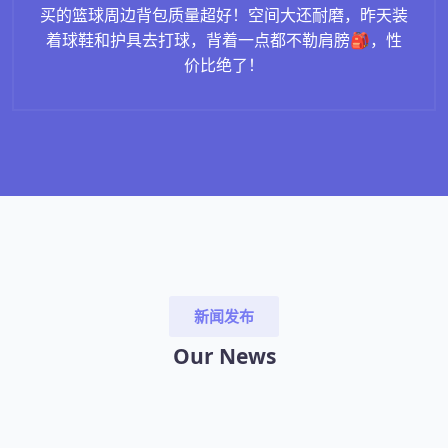
买的篮球周边背包质量超好！空间大还耐磨，昨天装
着球鞋和护具去打球，背着一点都不勒肩膀🎒，性
价比绝了！
新闻发布
Our News