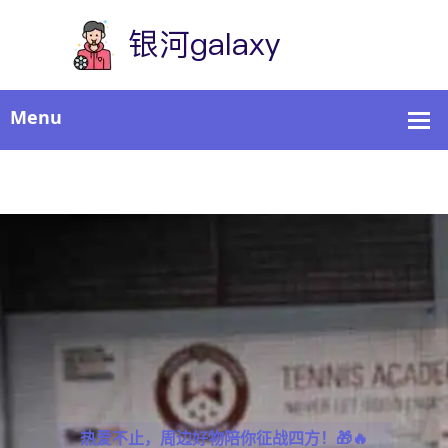
热爱不止，周边好物陪你征战四方！🎁🔥