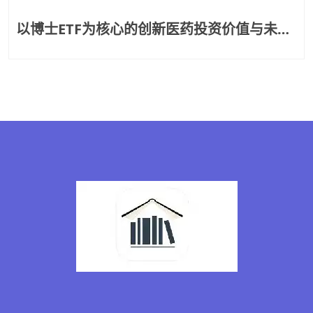
以博士ETF为核心的创新医药投资价值与未来
趋势深度解析报告