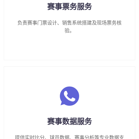
赛事票务服务
负责赛事门票设计、销售系统搭建及现场票务核
验。
赛事数据服务
提供实时比分、球员数据、赛事分析等专业数据支