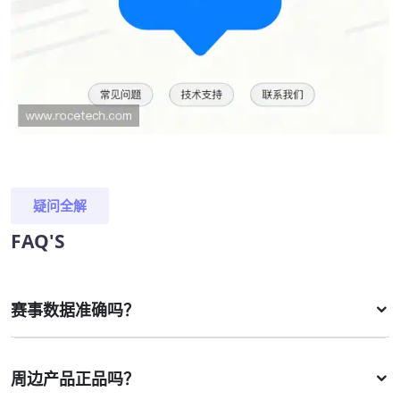
疑问全解
FAQ'S
赛事数据准确吗？
周边产品正品吗？