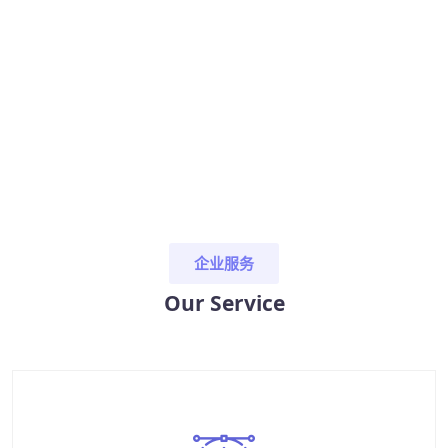
企业服务
Our Service