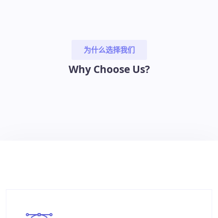
为什么选择我们
Why Choose Us?