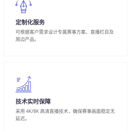
定制化服务
可根据客户需求设计专属赛事方案、直播栏目及
周边产品。
技术实时保障
采用 4K/8K 高清直播技术，确保赛事画面稳定无
延迟。