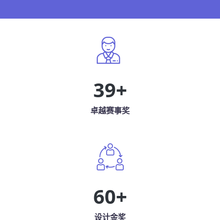
39
+
卓越赛事奖
60
+
设计金奖