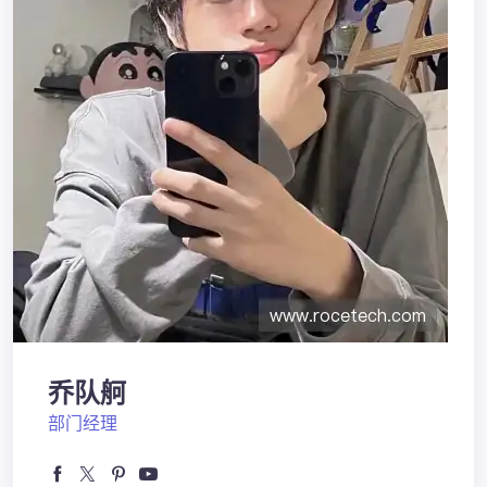
乔队舸
部门经理