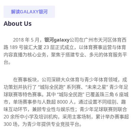
解读
GALAXY银河
About Us
2018 年 5 月，
银河galaxy
公司在广州市天河区体育西
路 189 号骏汇大厦 23 层正式成立，以体育赛事运营与体育
内容直播为核心业务，聚焦于搭建专业、多元的体育服务平
台。
在赛事板块，公司深耕大众体育与青少年体育领域，成
功策划并执行了 “城际全民跑” 系列赛、“未来之星” 青少年足
球联赛等特色赛事。其中 “城际全民跑” 已覆盖珠三角 6 座城
市，单场赛事参与人数超 8000 人，通过设置不同组别、趣
味互动环节，兼顾专业性与娱乐性；青少年足球联赛则联合
20 余所中小学及培训机构，采用主客场制，累计举办赛事超
300 场，为青少年提供专业竞技平台。