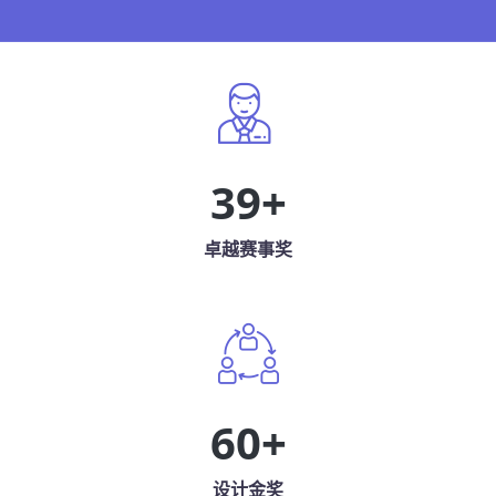
39
+
卓越赛事奖
60
+
设计金奖