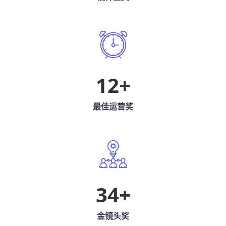
12
+
最佳运营奖
34
+
金镜头奖