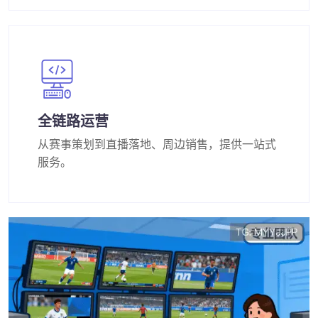
全链路运营
从赛事策划到直播落地、周边销售，提供一站式
服务。