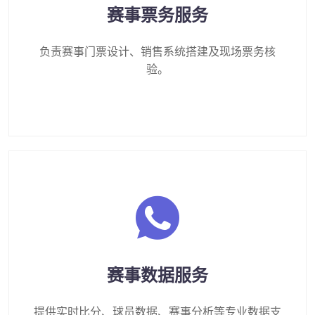
赛事票务服务
负责赛事门票设计、销售系统搭建及现场票务核
验。
赛事数据服务
提供实时比分、球员数据、赛事分析等专业数据支