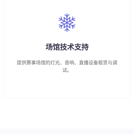
场馆技术支持
提供赛事场馆的灯光、音响、直播设备租赁与调
试。