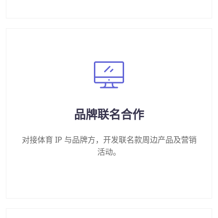
品牌联名合作
对接体育 IP 与品牌方，开发联名款周边产品及营销
活动。