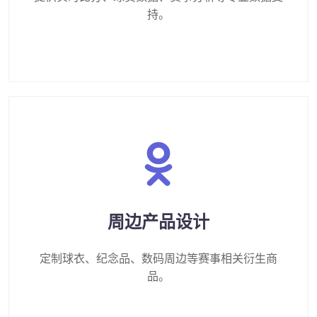
持。
周边产品设计
定制球衣、纪念品、数码周边等赛事相关衍生商
品。