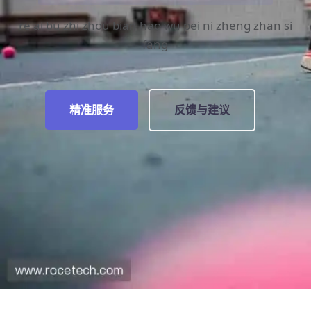
re ai bu zhi zhou bian hao wu pei ni zheng zhan si
fang
精准服务
反馈与建议