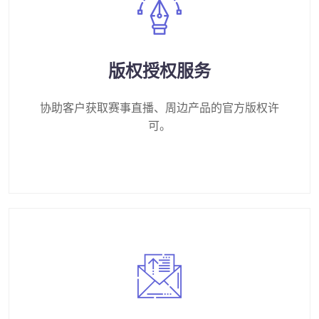
版权授权服务
协助客户获取赛事直播、周边产品的官方版权许
可。