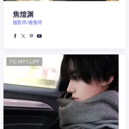
焦煊渊
摄影师/摄像师