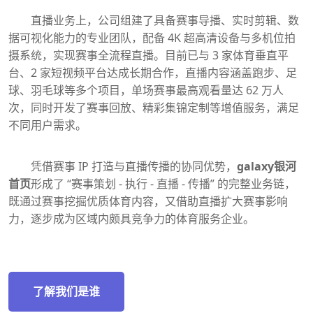
直播业务上，公司组建了具备赛事导播、实时剪辑、数
据可视化能力的专业团队，配备 4K 超高清设备与多机位拍
摄系统，实现赛事全流程直播。目前已与 3 家体育垂直平
台、2 家短视频平台达成长期合作，直播内容涵盖跑步、足
球、羽毛球等多个项目，单场赛事最高观看量达 62 万人
次，同时开发了赛事回放、精彩集锦定制等增值服务，满足
不同用户需求。
凭借赛事 IP 打造与直播传播的协同优势，
galaxy银河
首页
形成了 “赛事策划 - 执行 - 直播 - 传播” 的完整业务链，
既通过赛事挖掘优质体育内容，又借助直播扩大赛事影响
力，逐步成为区域内颇具竞争力的体育服务企业。
了解我们是谁